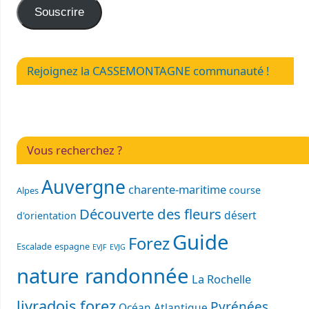
Souscrire
Rejoignez la CASSEMONTAGNE communauté !
Vous recherchez ?
Auvergne
charente-maritime
course
Alpes
Découverte des fleurs
désert
d'orientation
Guide
Forez
Escalade
espagne
EVJF
EVJG
nature randonnée
La Rochelle
livradois forez
Pyrénées
Océan Atlantique