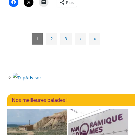
Plus
1
2
3
›
»
Nos meilleures balades !