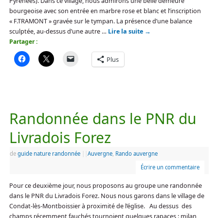
Pyrénées). Dans ce village, nous admirons une belle demeure
bourgeoise avec son entrée en marbre rose et blanc et l’inscription
« F.TRAMONT » gravée sur le tympan. La présence d’une balance
sculptée, au-dessus d’une autre …
Lire la suite
→
Partager :
Plus
Randonnée dans le PNR du
Livradois Forez
de
guide nature randonnée
|
|
Auvergne
,
Rando auvergne
Écrire un commentaire
Pour ce deuxième jour, nous proposons au groupe une randonnée
dans le PNR du Livradois Forez. Nous nous garons dans le village de
Condat-lès-Montboissier à proximité de l’église. Au dessus des
champs récemment fauchés tournoient quelques rapaces : milan