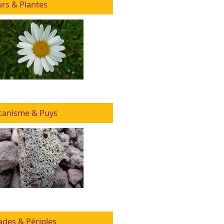
urs & Plantes
canisme & Puys
ades & Périples