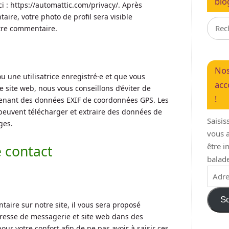
blo
ci : https://automattic.com/privacy/. Après
aire, votre photo de profil sera visible
tre commentaire.
Nos
ou une utilisatrice enregistré·e et que vous
acc
e site web, nous vous conseillons d’éviter de
!
tenant des données EXIF de coordonnées GPS. Les
 peuvent télécharger et extraire des données de
Saisis
ges.
vous a
être 
 contact
balade
So
aire sur notre site, il vous sera proposé
dresse de messagerie et site web dans des
our votre confort afin de ne pas avoir à saisir ces