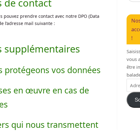
 de contact
ous pouvez prendre contact avec notre DPO (Data
Nos
de l’adresse mail suivante :
acc
!
s supplémentaires
Saisis
vous a
être 
 protégeons vos données
balade
ses en œuvre en cas de
So
es
iers qui nous transmettent