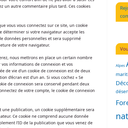
ez un autre commentaire plus tard. Ces cookies
Rej
com
que vous vous connectez sur ce site, un cookie
e déterminer si votre navigateur accepte les
s de données personnelles et sera supprimé
ture de votre navigateur.
Vou
erez, nous mettrons en place un certain nombre
r vos informations de connexion et vos
Alpes
rée de vie d’un cookie de connexion est de deux
mari
ption d’écran est d’un an. Si vous cochez « Se
Déco
ookie de connexion sera conservé pendant deux
onnectez de votre compte, le cookie de connexion
déser
For
t une publication, un cookie supplémentaire sera
na
igateur. Ce cookie ne comprend aucune donnée
plement l’ID de la publication que vous venez de