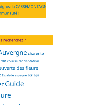
oignez la CASSEMONTAGNE
munauté !
s recherchez ?
Auvergne
charente-
time
course d'orientation
uverte des fleurs
t
Escalade
espagne
EVJF
EVJG
Guide
ez
ture