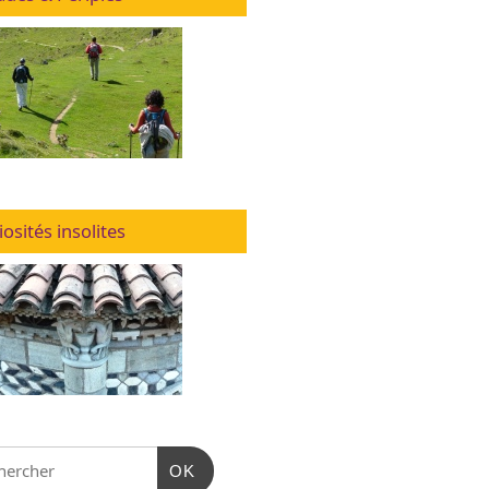
iosités insolites
OK