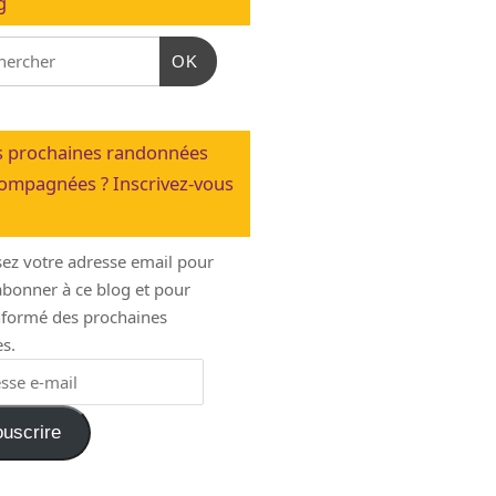
g
OK
 prochaines randonnées
ompagnées ? Inscrivez-vous
sez votre adresse email pour
bonner à ce blog et pour
informé des prochaines
s.
uscrire