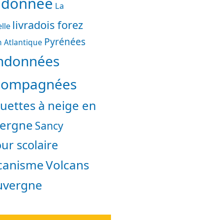
ndonnée
La
livradois forez
lle
Pyrénées
 Atlantique
ndonnées
compagnées
uettes à neige en
ergne
Sancy
ur scolaire
canisme
Volcans
uvergne