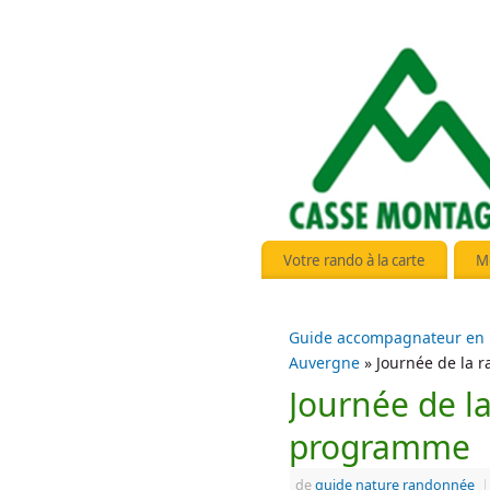
Votre rando à la carte
M
Guide accompagnateur en
Auvergne
» Journée de la r
Journée de la
programme
de
guide nature randonnée
|