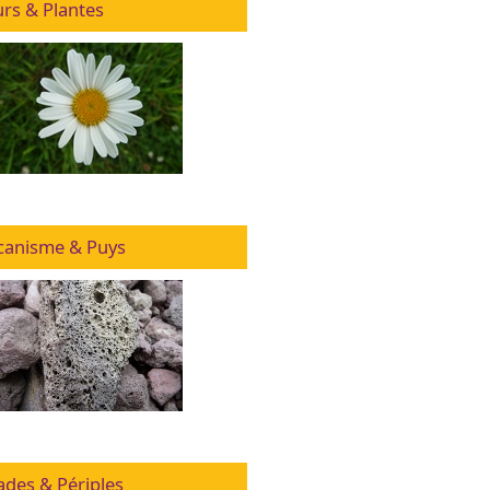
urs & Plantes
canisme & Puys
ades & Périples