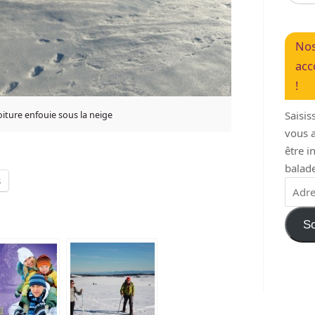
Nos
acc
!
Saisis
iture enfouie sous la neige
vous a
être 
balade
s
So