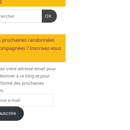
g
OK
 prochaines randonnées
ompagnées ? Inscrivez-vous
sez votre adresse email pour
bonner à ce blog et pour
informé des prochaines
s.
uscrire