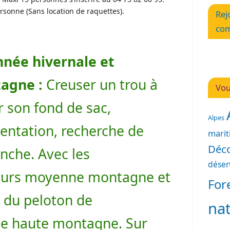
rsonne (Sans location de raquettes).
Rej
com
nnée hivernale et
agne :
Creuser un trou à
Vou
r son fond de sac,
Alpes
orientation, recherche de
mari
Déco
anche. Avec les
déser
urs moyenne montagne et
For
 du peloton de
na
e haute montagne. Sur