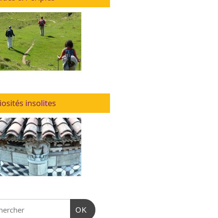
iosités insolites
OK