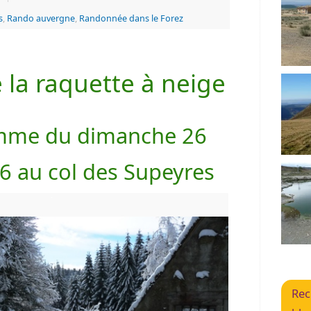
s
,
Rando auvergne
,
Randonnée dans le Forez
 la raquette à neige
mme du dimanche 26
16 au col des Supeyres
Rec