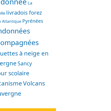
ndonnée
La
livradois forez
lle
Pyrénées
 Atlantique
ndonnées
compagnées
uettes à neige en
ergne
Sancy
ur scolaire
canisme
Volcans
uvergne