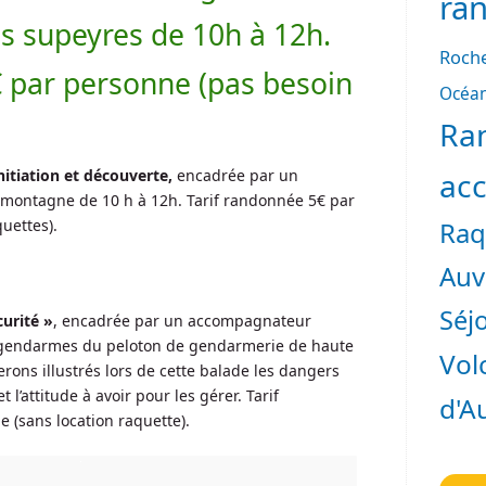
ra
es supeyres de 10h à 12h.
Roche
 € par personne (pas besoin
Océan
Ra
nitiation et découverte,
encadrée par un
ac
ontagne de 10 h à 12h. Tarif randonnée 5€ par
uettes).
Raq
Auv
Séjo
curité »
, encadrée par un accompagnateur
gendarmes du peloton de gendarmerie de haute
Vol
ons illustrés lors de cette balade les dangers
 l’attitude à avoir pour les gérer. Tarif
d'A
 (sans location raquette).