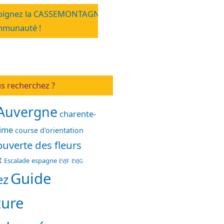
oignez la CASSEMONTAGNE
munauté !
s recherchez ?
Auvergne
charente-
time
course d'orientation
uverte des fleurs
t
Escalade
espagne
EVJF
EVJG
Guide
ez
ture