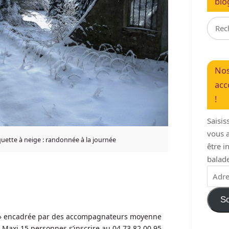
blo
Nos
acc
!
Saisis
vous a
quette à neige : randonnée à la journée
être 
balade
So
 » encadrée par des accompagnateurs moyenne
Maxi 15 personnes s’inscrire au 04 73 82 00 95.