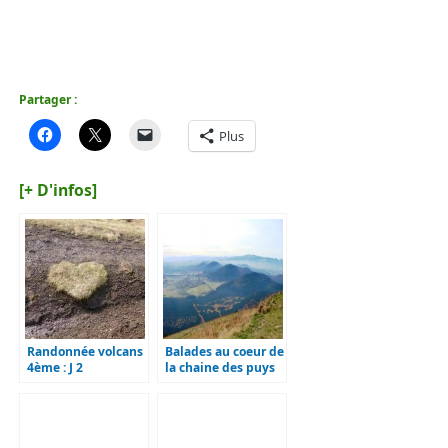
Partager :
Plus
[+ D'infos]
Randonnée volcans
Balades au coeur de
4ème : J 2
la chaine des puys
vers un classement
unesco !