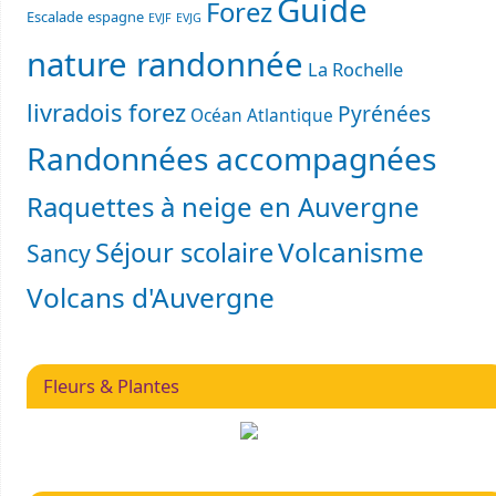
Guide
Forez
Escalade
espagne
EVJF
EVJG
nature randonnée
La Rochelle
livradois forez
Pyrénées
Océan Atlantique
Randonnées accompagnées
Raquettes à neige en Auvergne
Volcanisme
Séjour scolaire
Sancy
Volcans d'Auvergne
Fleurs & Plantes