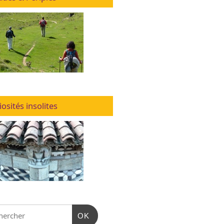
iosités insolites
OK