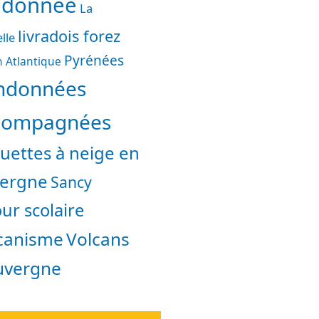
ndonnée
La
livradois forez
lle
Pyrénées
 Atlantique
ndonnées
compagnées
uettes à neige en
ergne
Sancy
ur scolaire
canisme
Volcans
uvergne