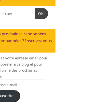
g
OK
 prochaines randonnées
ompagnées ? Inscrivez-vous
sez votre adresse email pour
bonner à ce blog et pour
informé des prochaines
s.
uscrire