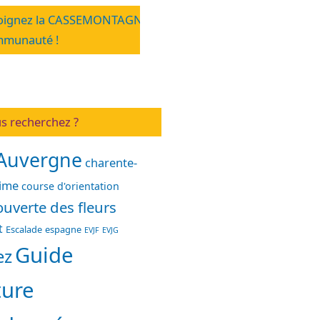
oignez la CASSEMONTAGNE
munauté !
s recherchez ?
Auvergne
charente-
time
course d'orientation
uverte des fleurs
t
Escalade
espagne
EVJF
EVJG
Guide
ez
ture