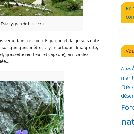
Rej
com
Estany gran de besiberri
is venu dans ce coin d’Espagne et, là, je suis gâté
e sur quelques mètres : lys martagon, linaigrette,
Vou
l, grassette (en fleur et capsule), arnica des
uée,…
Alpes
mari
Déco
déser
For
na