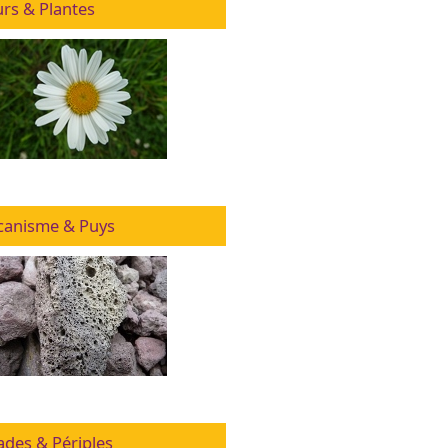
urs & Plantes
canisme & Puys
ades & Périples