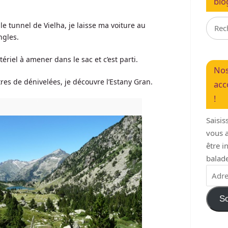
blo
e tunnel de Vielha, je laisse ma voiture au
ngles.
ériel à amener dans le sac et c’est parti.
Nos
res de dénivelées, je découvre l’Estany Gran.
acc
!
Saisis
vous a
être 
balade
So