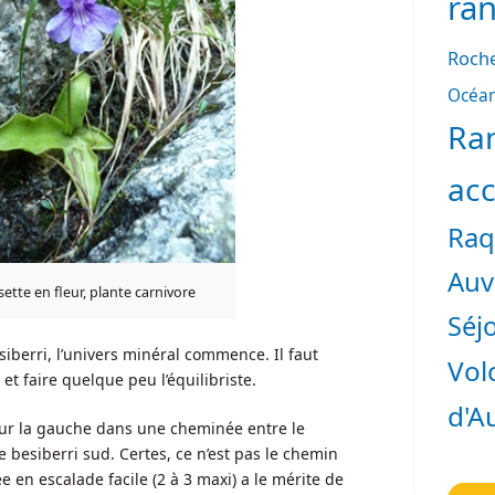
ra
Roche
Océan
Ra
ac
Raq
Auv
ette en fleur, plante carnivore
Séjo
iberri, l’univers minéral commence. Il faut
Vol
t faire quelque peu l’équilibriste.
d'A
sur la gauche dans une cheminée entre le
e besiberri sud. Certes, ce n’est pas le chemin
ée en escalade facile (2 à 3 maxi) a le mérite de