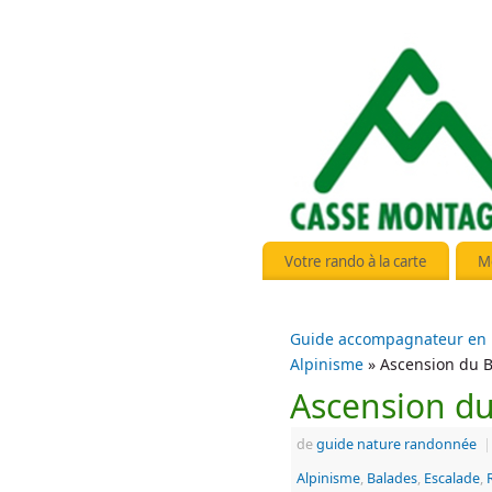
Votre rando à la carte
M
Guide accompagnateur en
Alpinisme
» Ascension du B
Ascension du
de
guide nature randonnée
|
Alpinisme
,
Balades
,
Escalade
,