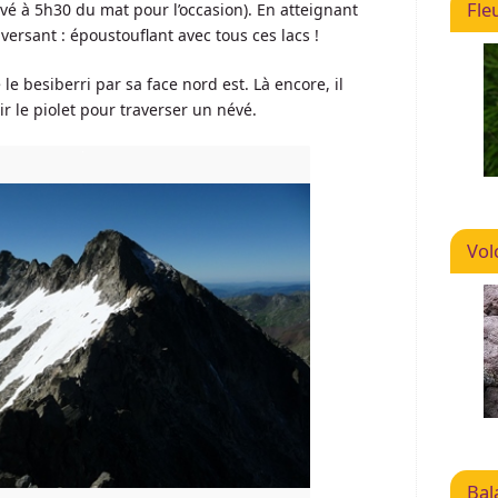
Fle
evé à 5h30 du mat pour l’occasion). En atteignant
e versant : époustouflant avec tous ces lacs !
 le besiberri par sa face nord est. Là encore, il
ir le piolet pour traverser un névé.
Vol
Bal